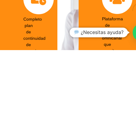
Plataforma
Completo
de
plan
comunicación
¿Necesitas ayuda?
de
omnicanal
continuidad
que
de
permite
negocio
múltiples
vías
de
entrada
y
salida.