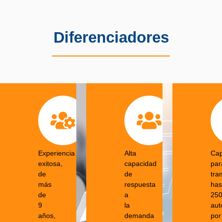
Diferenciadores
Experiencia
Alta
Cap
exitosa,
capacidad
par
de
de
tra
más
respuesta
has
de
a
250
9
la
aut
años,
demanda
por