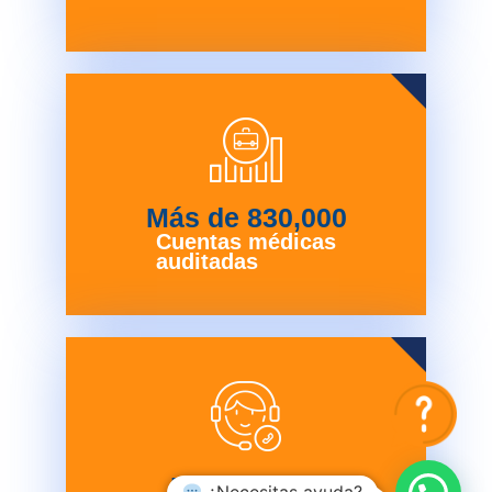
Más de 
830,000
Cuentas médicas
auditadas
Desde 
2008